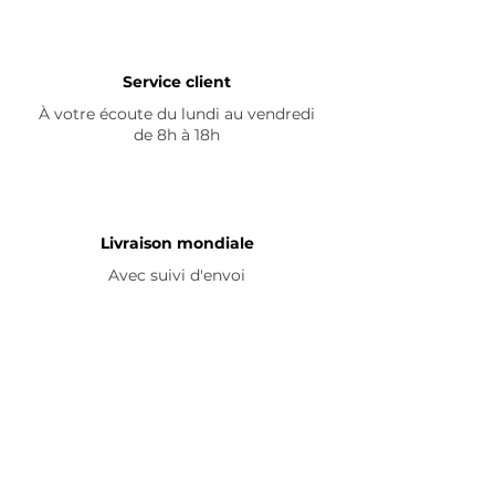
Service client
À votre écoute du lundi au vendredi
de 8h à 18h
Livraison mondiale
Avec suivi d'envoi
En savoir plus
Nous contacter
Livraison
Avis ☆
FAQ
Nous suivre
Pour découvrir nos nouveautés et
partager vos achats, abonnez-vous à
nos réseaux sociaux :