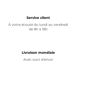
Service client
À votre écoute du lundi au vendredi
de 8h à 18h
Livraison mondiale
Avec suivi d'envoi
En savoir plus
Nous contacter
Livraison
Avis ☆
FAQ
Nous suivre
Pour découvrir nos nouveautés et
partager vos achats, abonnez-vous à
nos réseaux sociaux :