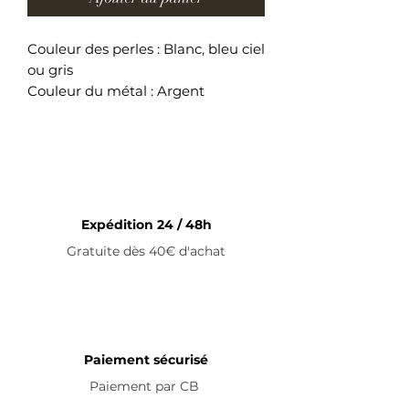
Couleur des perles : Blanc, bleu ciel
ou gris
Couleur du métal : Argent
Longueur du collier : 37 cm + 5 cm
(fermoir)
Collier ajustable en acier
inoxydable
Expédition 24 / 48h
Gratuite dès 40€ d'achat
Paiement sécurisé
Paiement par
CB