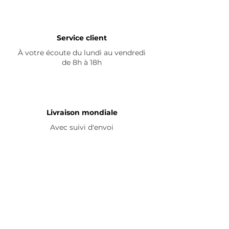
Service client
À votre écoute du lundi au vendredi
de 8h à 18h
Livraison mondiale
Avec suivi d'envoi
En savoir plus
Nous contacter
Livraison
Avis ☆
FAQ
Nous suivre
Pour découvrir nos nouveautés et
partager vos achats, abonnez-vous à
nos réseaux sociaux :