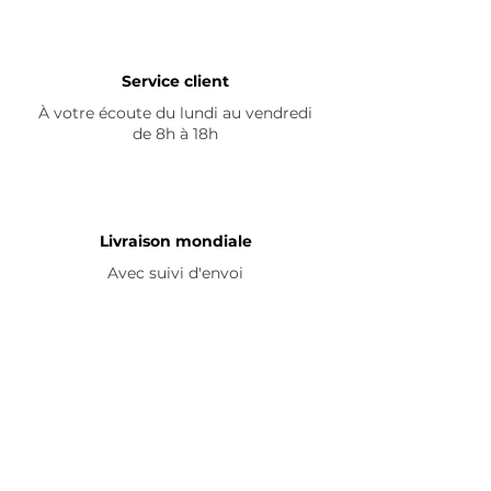
Service client
À votre écoute du lundi au vendredi
de 8h à 18h
Livraison mondiale
Avec suivi d'envoi
En savoir plus
Nous contacter
Livraison
Avis ☆
FAQ
Nous suivre
Pour découvrir nos nouveautés et
partager vos achats, abonnez-vous à
nos réseaux sociaux :