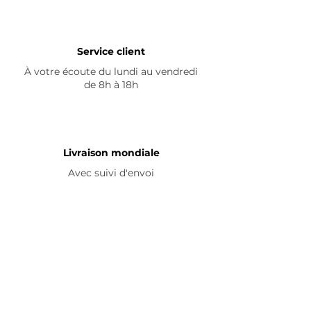
Service client
À votre écoute du lundi au vendredi
de 8h à 18h
Livraison mondiale
Avec suivi d'envoi
En savoir plus
Nous contacter
Livraison
Avis ☆
FAQ
Nous suivre
Pour découvrir nos nouveautés et
partager vos achats, abonnez-vous à
nos réseaux sociaux :