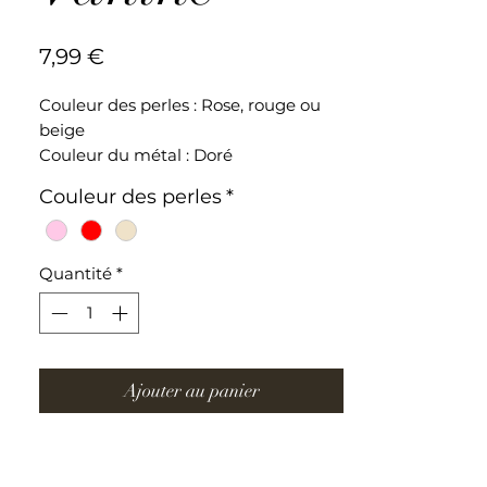
Prix
7,99 €
Couleur des perles : Rose, rouge ou
beige
Couleur du métal : Doré
Perles de cristal & coquillage
Couleur des perles
*
Bracelet ajustable en acier
inoxydable
Quantité
*
Ajouter au panier