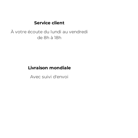
Service client
À votre écoute du lundi au vendredi
de 8h à 18h
Livraison mondiale
Avec suivi d'envoi
En savoir plus
Nous contacter
Livraison
Avis ☆
FAQ
Nous suivre
Pour découvrir nos nouveautés et
partager vos achats, abonnez-vous à
nos réseaux sociaux :