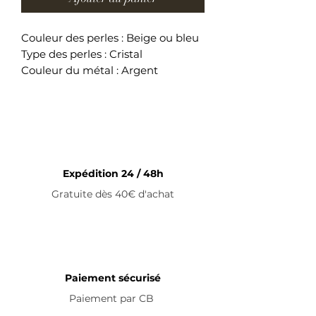
Couleur des perles : Beige ou bleu
Type des perles : Cristal
Couleur du métal : Argent
Longueur du bracelet : 14cm +
5cm (fermoir)
Bracelet ajustable en acier
inoxydable
Expédition 24 / 48h
Gratuite dès 40€ d'achat
Paiement sécurisé
Paiement par
CB