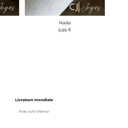
Aperçu rapide
Nadia
Prix
9,99 €
Livraison mondiale
Avec suivi d'envoi