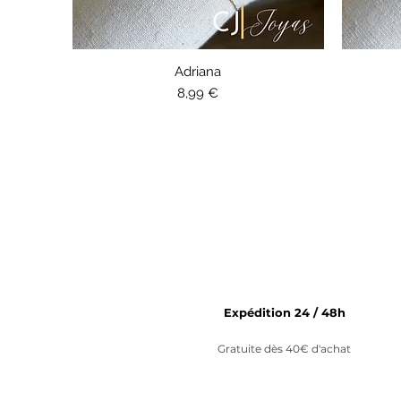
Aperçu rapide
Adriana
Prix
8,99 €
Expédition 24 / 48h
Gratuite dès 40€ d'achat