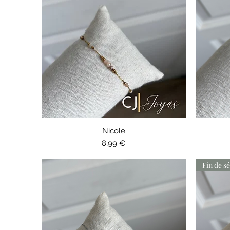
Aperçu rapide
Nicole
Prix
8,99 €
Fin de sé