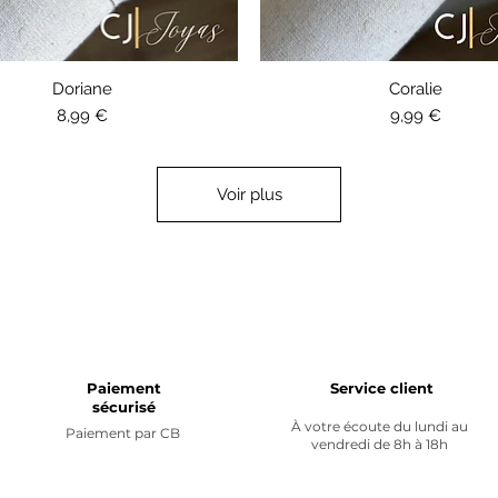
Aperçu rapide
Aperçu rapide
Doriane
Coralie
Prix
Prix
8,99 €
9,99 €
Voir plus
Paiement
Service client
sécurisé
À votre écoute du lundi au
Paiement par
CB
vendredi de 8h à 18h