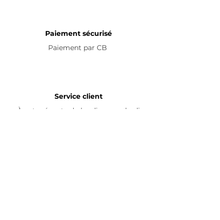
Paiement sécurisé
Paiement par
CB
Service client
À votre écoute du lundi au vendredi
de 8h à 18h
Livraison mondiale
Avec suivi d'envoi
En savoir plus
Nous contacter
Livraison