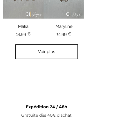
Malia
Maryline
Prix
Prix
14,99 €
14,99 €
Voir plus
Expédition 24 / 48h
Gratuite dès 40€ d'achat