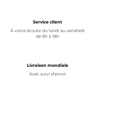
Service client
À votre écoute du lundi au vendredi
de 8h à 18h
Livraison mondiale
Avec suivi d'envoi
En savoir plus
Nous contacter
Livraison
Avis ☆
FAQ
Nous suivre
Pour découvrir nos nouveautés et
partager vos achats, abonnez-vous à
nos réseaux sociaux :