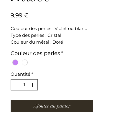
Prix
9,99 €
Couleur des perles : Violet ou blanc
Type des perles : Cristal
Couleur du métal : Doré
Longueur du bracelet : 14cm + 5cm
Couleur des perles
*
(fermoir)
Bracelet ajustable en acier
Quantité
*
inoxydable
Ajouter au panier