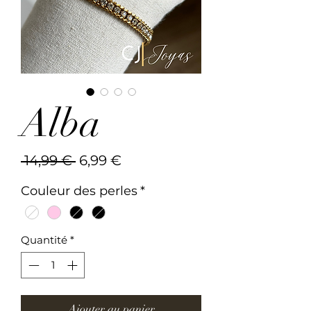
Alba
Prix
Prix
 14,99 € 
6,99 €
original
promotionnel
Couleur des perles
*
Quantité
*
Ajouter au panier