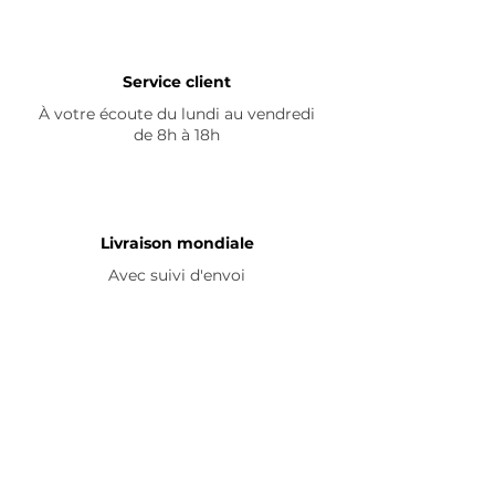
Service client
À votre écoute du lundi au vendredi
de 8h à 18h
Livraison mondiale
Avec suivi d'envoi
En savoir plus
Nous contacter
Livraison
Avis ☆
FAQ
Nous suivre
Pour découvrir nos nouveautés et
partager vos achats, abonnez-vous à
nos réseaux sociaux :