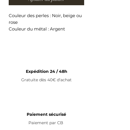
Couleur des perles : Noir, beige ou
rose
Couleur du métal : Argent
Perles de cristal & coquillage
Longueur du bracelet : 37cm +
5cm (fermoir)
Collier ajustable en acier
inoxydable
Expédition 24 / 48h
Gratuite dès 40€ d'achat
Paiement sécurisé
Paiement par
CB