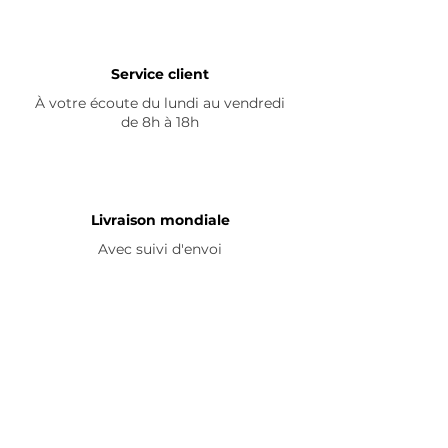
Service client
À votre écoute du lundi au vendredi
de 8h à 18h
Livraison mondiale
Avec suivi d'envoi
En savoir plus
Nous contacter
Livraison
Avis ☆
FAQ
Nous suivre
Pour découvrir nos nouveautés et
partager vos achats, abonnez-vous à
nos réseaux sociaux :