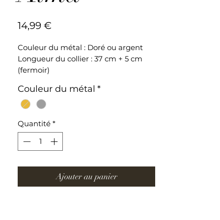
Prix
14,99 €
Couleur du métal : Doré ou argent
Longueur du collier : 37 cm + 5 cm
(fermoir)
Couleur du métal
*
Collier ajustable en acier inoxydable
Quantité
*
Ajouter au panier