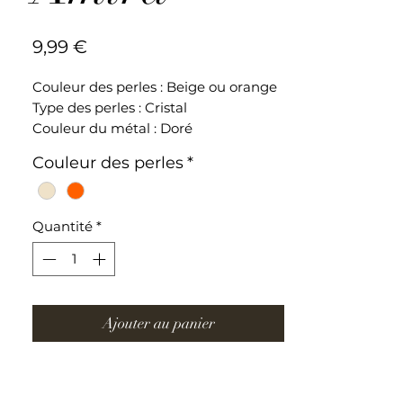
Prix
9,99 €
Couleur des perles : Beige ou orange
Type des perles : Cristal
Couleur du métal : Doré
Longueur du bracelet : 14cm + 5cm
Couleur des perles
*
(fermoir)
Bracelet ajustable en acier
Quantité
*
inoxydable
Ajouter au panier