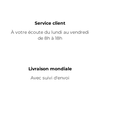
Service client
À votre écoute du lundi au vendredi
de 8h à 18h
Livraison mondiale
Avec suivi d'envoi
En savoir plus
Nous contacter
Livraison
Avis ☆
FAQ
Nous suivre
Pour découvrir nos nouveautés et
partager vos achats, abonnez-vous à
nos réseaux sociaux :