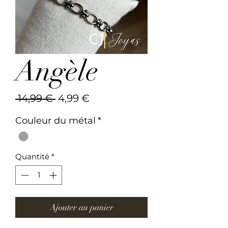
Angèle
Prix
Prix
 14,99 € 
4,99 €
original
promotionnel
Couleur du métal
*
Quantité
*
Ajouter au panier