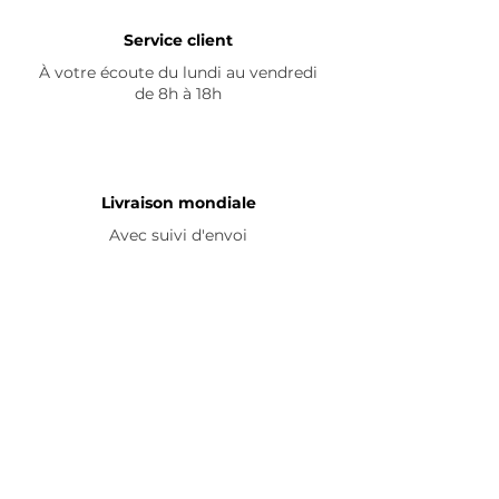
Service client
À votre écoute du lundi au vendredi
de 8h à 18h
Livraison mondiale
Avec suivi d'envoi
En savoir plus
Nous contacter
Livraison
Avis ☆
FAQ
Nous suivre
Pour découvrir nos nouveautés et
partager vos achats, abonnez-vous à
nos réseaux sociaux :