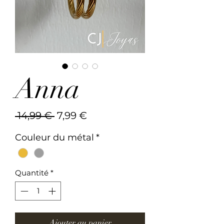
Anna
Prix
Prix
 14,99 € 
7,99 €
original
promotionnel
Couleur du métal
*
Quantité
*
Ajouter au panier