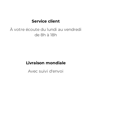
Service client
À votre écoute du lundi au vendredi
de 8h à 18h
Livraison mondiale
Avec suivi d'envoi
En savoir plus
Nous contacter
Livraison
Avis ☆
FAQ
Nous suivre
Pour découvrir nos nouveautés et
partager vos achats, abonnez-vous à
nos réseaux sociaux :