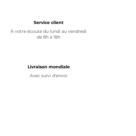
Service client
À votre écoute du lundi au vendredi
de 8h à 18h
Livraison mondiale
Avec suivi d'envoi
En savoir plus
Nous contacter
Livraison
Avis ☆
FAQ
Nous suivre
Pour découvrir nos nouveautés et
partager vos achats, abonnez-vous à
nos réseaux sociaux :