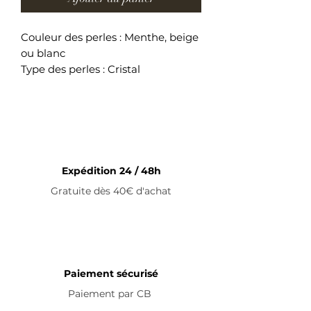
Couleur des perles : Menthe, beige
ou blanc
Type des perles : Cristal
Couleur du métal : Doré
Longueur du bracelet : 14cm +
5cm (fermoir)
Bracelet ajustable en acier
inoxydable
Expédition 24 / 48h
Gratuite dès 40€ d'achat
Paiement sécurisé
Paiement par
CB