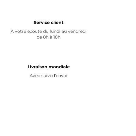
Service client
À votre écoute du lundi au vendredi
de 8h à 18h
Livraison mondiale
Avec suivi d'envoi
En savoir plus
Nous contacter
Livraison
Avis ☆
FAQ
Nous suivre
Pour découvrir nos nouveautés et
partager vos achats, abonnez-vous à
nos réseaux sociaux :