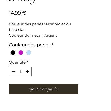
Prix
14,99 €
Couleur des perles : Noir, violet ou
bleu cial
Couleur du métal : Argent
Perle de cristal et coquillage
Couleur des perles
*
Longueur du collier : 37 cm + 5 cm
(fermoir)
Quantité
*
Collier ajustable en acier inoxydable
Ajouter au panier