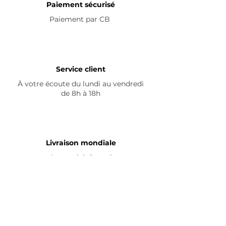
Paiement sécurisé
Tous nos bijoux sont ajustables et
Paiement par
CB
en acier inoxydable
Un cadeau idéal pour (se) faire
plaisir et découvrir nos créations
Service client
de manière originale !
À votre écoute du lundi au vendredi
de 8h à 18h
Valeur réelle du coffret : 50€
Livraison mondiale
Avec suivi d'envoi
En savoir plus
Nous contacter
Livraison
Avis ☆
FAQ
Nous suivre