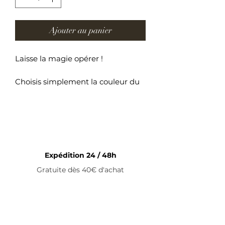
Ajouter au panier
Laisse la magie opérer !
Choisis simplement la couleur du
métal — argenté ou doré — et
découvre 4 bijoux surprises
Ton coffret contient :
• 1 bracelet
• 1 collier
Expédition 24 / 48h
• 1 bague
Gratuite dès 40€ d'achat
• 1 paire de boucles d’oreilles
Tu peux également choisir la
couleur des perles… ou te laisser
totalement surprendre !