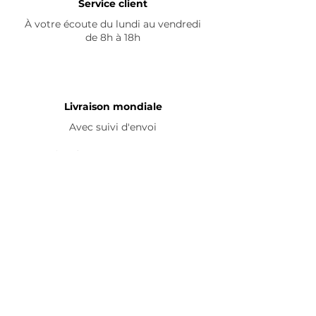
Service client
À votre écoute du lundi au vendredi
de 8h à 18h
Livraison mondiale
Avec suivi d'envoi
En savoir plus
Nous contacter
Livraison
Avis ☆
FAQ
Nous suivre
Pour découvrir nos nouveautés et
partager vos achats, abonnez-vous à
nos réseaux sociaux :