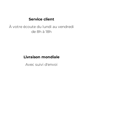
Service client
À votre écoute du lundi au vendredi
de 8h à 18h
Livraison mondiale
Avec suivi d'envoi
En savoir plus
Nous contacter
Livraison
Avis ☆
FAQ
Nous suivre
Pour découvrir nos nouveautés et
partager vos achats, abonnez-vous à
nos réseaux sociaux :