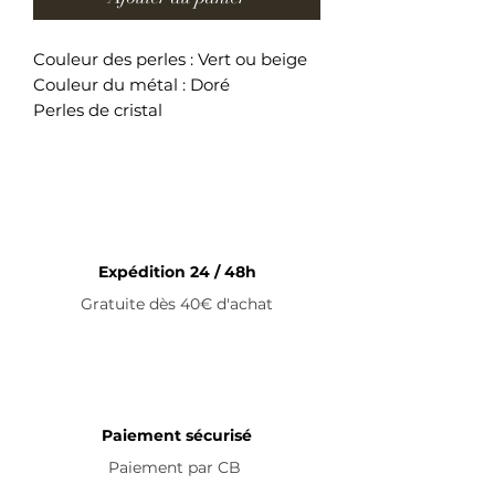
Couleur des perles : Vert ou beige
Couleur du métal : Doré
Perles de cristal
Longueur du collier : 37 cm + 5 cm
(fermoir)
Collier ajustable en acier
inoxydable
Expédition 24 / 48h
Gratuite dès 40€ d'achat
Paiement sécurisé
Paiement par
CB