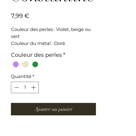
Prix
7,99 €
Couleur des perles : Violet, beige ou
vert
Couleur du métal : Doré
Perles de cristal
Couleur des perles
*
Bracelet ajustable en acier
inoxydable
Quantité
*
Ajouter au panier