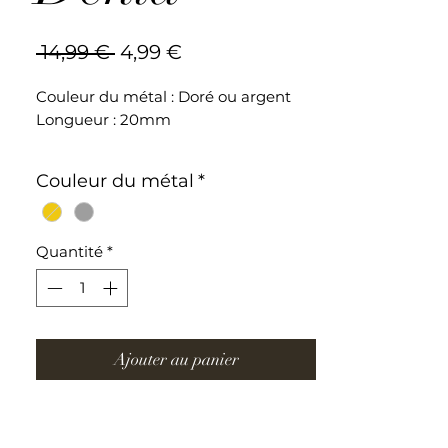
Prix
Prix
 14,99 € 
4,99 €
original
promotionnel
Couleur du métal : Doré ou argent
Longueur : 20mm
Boucles d'oreilles en acier inoxydable
Couleur du métal
*
Quantité
*
Ajouter au panier