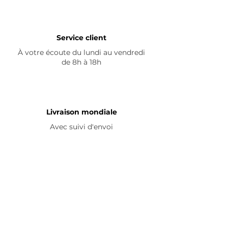
Service client
À votre écoute du lundi au vendredi
de 8h à 18h
Livraison mondiale
Avec suivi d'envoi
En savoir plus
Nous contacter
Livraison
Avis ☆
FAQ
Nous suivre
Pour découvrir nos nouveautés et
partager vos achats, abonnez-vous à
nos réseaux sociaux :