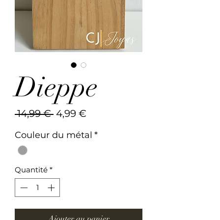
Dieppe
Prix
Prix
 14,99 € 
4,99 €
original
promotionnel
Couleur du métal
*
Quantité
*
Ajouter au panier