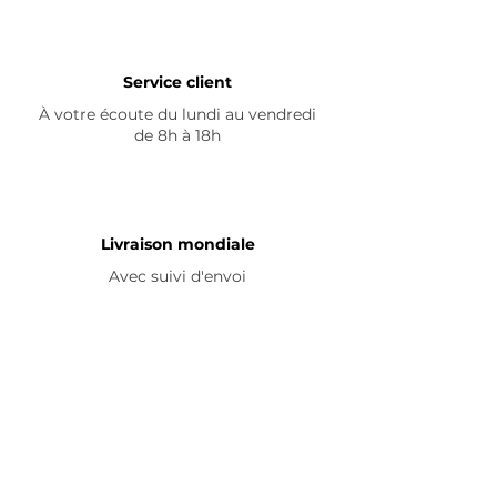
Service client
À votre écoute du lundi au vendredi
de 8h à 18h
Livraison mondiale
Avec suivi d'envoi
En savoir plus
Nous contacter
Livraison
Avis ☆
FAQ
Nous suivre
Pour découvrir nos nouveautés et
partager vos achats, abonnez-vous à
nos réseaux sociaux :