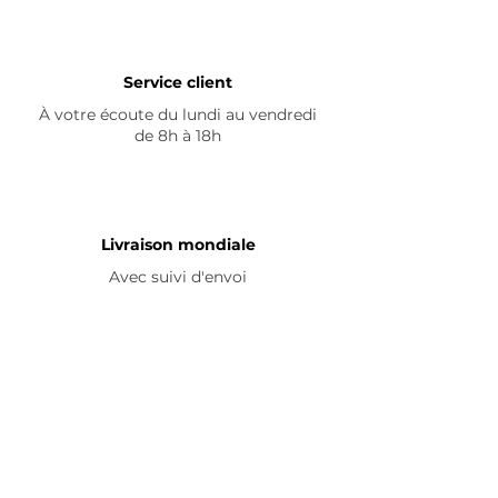
Service client
À votre écoute du lundi au vendredi
de 8h à 18h
Livraison mondiale
Avec suivi d'envoi
En savoir plus
Nous contacter
Livraison
Avis ☆
FAQ
Nous suivre
Pour découvrir nos nouveautés et
partager vos achats, abonnez-vous à
nos réseaux sociaux :