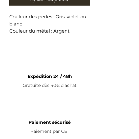
Couleur des perles : Gris, violet ou
blanc
Couleur du métal : Argent
Perles de cristal
Longueur du bracelet : 14cm +
5cm (fermoir)
Bracelet ajustable en acier
inoxydable
Expédition 24 / 48h
Gratuite dès 40€ d'achat
Paiement sécurisé
Paiement par
CB