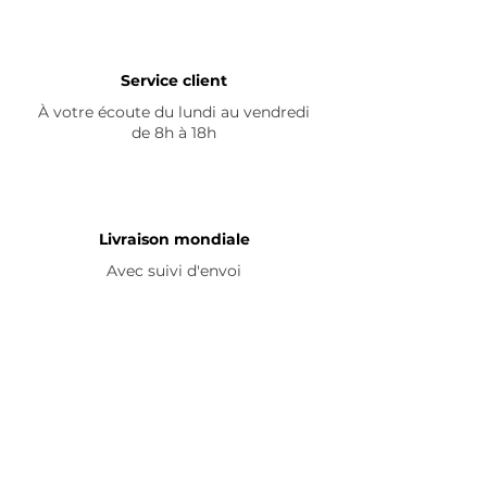
Service client
À votre écoute du lundi au vendredi
de 8h à 18h
Livraison mondiale
Avec suivi d'envoi
En savoir plus
Nous contacter
Livraison
Avis ☆
FAQ
Nous suivre
Pour découvrir nos nouveautés et
partager vos achats, abonnez-vous à
nos réseaux sociaux :