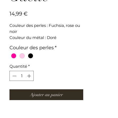
Prix
14,99 €
Couleur des perles : Fuchsia, rose ou
noir
Couleur du métal : Doré
Perles de cristal
Couleur des perles
*
Longueur du collier : 37cm + 5cm
(fermoir)
Quantité
*
Collier ajustable en acier inoxydable
Ajouter au panier