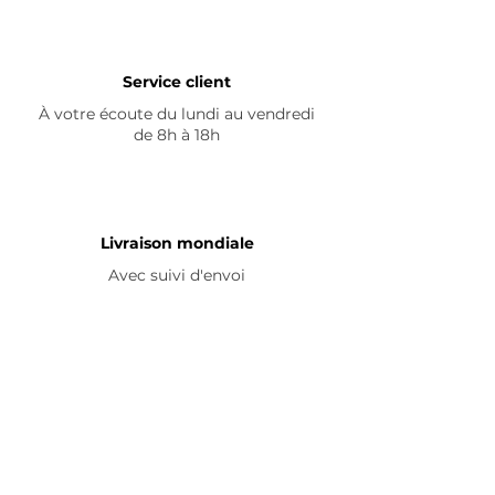
Service client
À votre écoute du lundi au vendredi
de 8h à 18h
Livraison mondiale
Avec suivi d'envoi
En savoir plus
Nous contacter
Livraison
Avis ☆
FAQ
Nous suivre
Pour découvrir nos nouveautés et
partager vos achats, abonnez-vous à
nos réseaux sociaux :