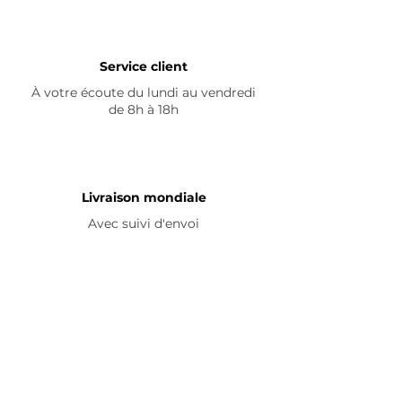
Service client
À votre écoute du lundi au vendredi
de 8h à 18h
Livraison mondiale
Avec suivi d'envoi
En savoir plus
Nous contacter
Livraison
Avis ☆
FAQ
Nous suivre
Pour découvrir nos nouveautés et
partager vos achats, abonnez-vous à
nos réseaux sociaux :