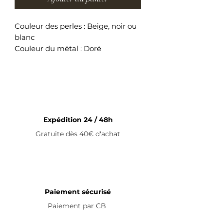
Couleur des perles : Beige, noir ou
blanc
Couleur du métal : Doré
Longueur du collier : 37 cm + 5 cm
(fermoir)
Collier ajustable en acier
inoxydable
Expédition 24 / 48h
Gratuite dès 40€ d'achat
Paiement sécurisé
Paiement par
CB