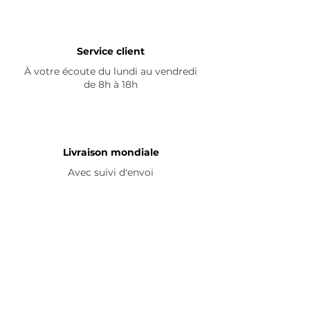
Service client
À votre écoute du lundi au vendredi
de 8h à 18h
Livraison mondiale
Avec suivi d'envoi
En savoir plus
Nous contacter
Livraison
Avis ☆
FAQ
Nous suivre
Pour découvrir nos nouveautés et
partager vos achats, abonnez-vous à
nos réseaux sociaux :