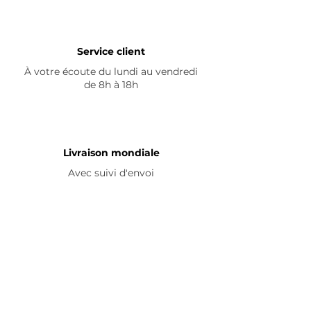
Service client
À votre écoute du lundi au vendredi
de 8h à 18h
Livraison mondiale
Avec suivi d'envoi
En savoir plus
Nous contacter
Livraison
Avis ☆
FAQ
Nous suivre
Pour découvrir nos nouveautés et
partager vos achats, abonnez-vous à
nos réseaux sociaux :