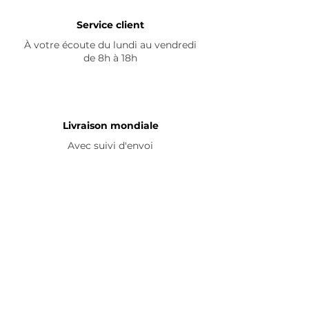
Service client
À votre écoute du lundi au vendredi
de 8h à 18h
Livraison mondiale
Avec suivi d'envoi
En savoir plus
Nous contacter
Livraison
Avis ☆
FAQ
Nous suivre
Pour découvrir nos nouveautés et
partager vos achats, abonnez-vous à
nos réseaux sociaux :