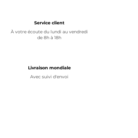
Service client
À votre écoute du lundi au vendredi
de 8h à 18h
Livraison mondiale
Avec suivi d'envoi
En savoir plus
Nous contacter
Livraison
Avis ☆
FAQ
Nous suivre
Pour découvrir nos nouveautés et
partager vos achats, abonnez-vous à
nos réseaux sociaux :