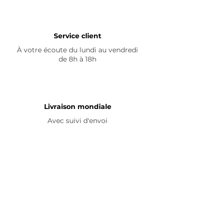
Service client
À votre écoute du lundi au vendredi
de 8h à 18h
Livraison mondiale
Avec suivi d'envoi
En savoir plus
Nous contacter
Livraison
Avis ☆
FAQ
Nous suivre
Pour découvrir nos nouveautés et
partager vos achats, abonnez-vous à
nos réseaux sociaux :