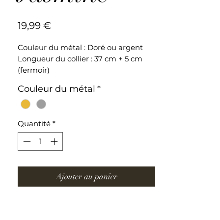
Prix
19,99 €
Couleur du métal : Doré ou argent
Longueur du collier : 37 cm + 5 cm
(fermoir)
Couleur du métal
*
Collier ajustable en acier inoxydable
Quantité
*
Ajouter au panier