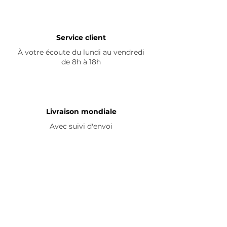
Service client
À votre écoute du lundi au vendredi
de 8h à 18h
Livraison mondiale
Avec suivi d'envoi
En savoir plus
Nous contacter
Livraison
Avis ☆
FAQ
Nous suivre
Pour découvrir nos nouveautés et
partager vos achats, abonnez-vous à
nos réseaux sociaux :