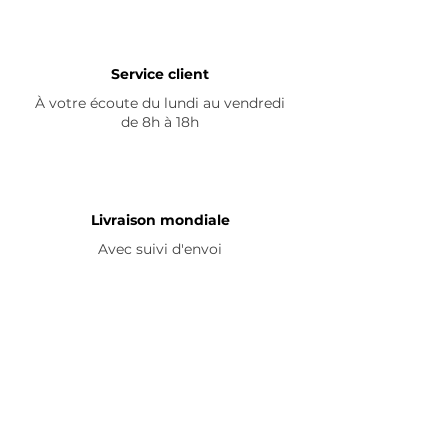
Service client
À votre écoute du lundi au vendredi
de 8h à 18h
Livraison mondiale
Avec suivi d'envoi
En savoir plus
Nous contacter
Livraison
Avis ☆
FAQ
Nous suivre
Pour découvrir nos nouveautés et
partager vos achats, abonnez-vous à
nos réseaux sociaux :