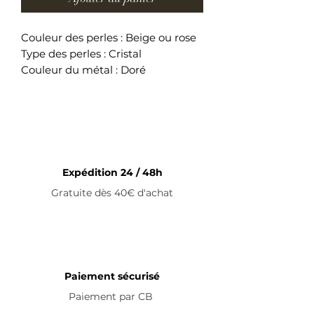
Couleur des perles : Beige ou rose
Type des perles : Cristal
Couleur du métal : Doré
Longueur du bracelet : 14cm +
5cm (fermoir)
Bracelet ajustable en acier
inoxydable
Expédition 24 / 48h
Gratuite dès 40€ d'achat
Paiement sécurisé
Paiement par
CB