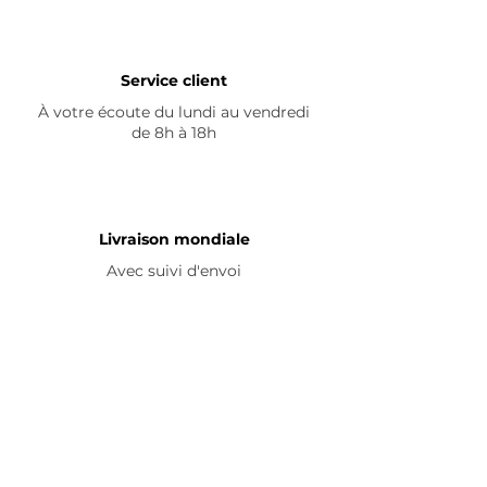
Service client
À votre écoute du lundi au vendredi
de 8h à 18h
Livraison mondiale
Avec suivi d'envoi
En savoir plus
Nous contacter
Livraison
Avis ☆
FAQ
Nous suivre
Pour découvrir nos nouveautés et
partager vos achats, abonnez-vous à
nos réseaux sociaux :