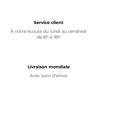
Service client
À votre écoute du lundi au vendredi
de 8h à 18h
Livraison mondiale
Avec suivi d'envoi
En savoir plus
Nous contacter
Livraison
Avis ☆
FAQ
Nous suivre
Pour découvrir nos nouveautés et
partager vos achats, abonnez-vous à
nos réseaux sociaux :