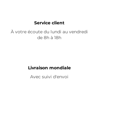
Service client
À votre écoute du lundi au vendredi
de 8h à 18h
Livraison mondiale
Avec suivi d'envoi
En savoir plus
Nous contacter
Livraison
Avis ☆
FAQ
Nous suivre
Pour découvrir nos nouveautés et
partager vos achats, abonnez-vous à
nos réseaux sociaux :