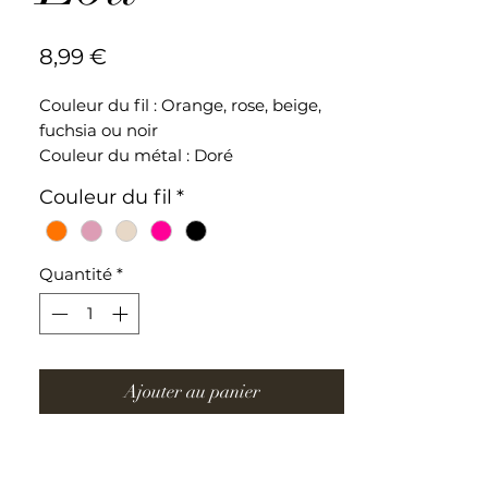
Prix
8,99 €
Couleur du fil : Orange, rose, beige,
fuchsia ou noir
Couleur du métal : Doré
Couleur du fil
*
Bracelet ajustable en acier
inoxydable
Quantité
*
Ajouter au panier