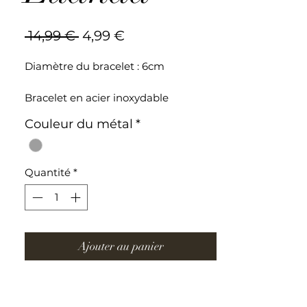
Prix
Prix
 14,99 € 
4,99 €
original
promotionnel
Diamètre du bracelet : 6cm
Bracelet en acier inoxydable
Couleur du métal
*
Quantité
*
Ajouter au panier