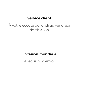
Service client
À votre écoute du lundi au vendredi
de 8h à 18h
Livraison mondiale
Avec suivi d'envoi
En savoir plus
Nous contacter
Livraison
Avis ☆
FAQ
Nous suivre
Pour découvrir nos nouveautés et
partager vos achats, abonnez-vous à
nos réseaux sociaux :