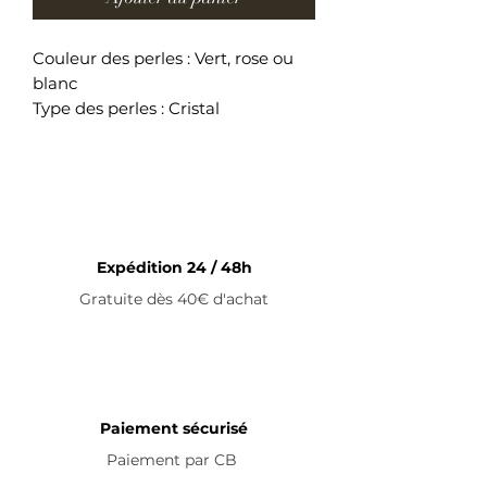
Couleur des perles : Vert, rose ou
blanc
Type des perles : Cristal
Couleur du métal : Argent
Longueur du bracelet : 14cm +
5cm (fermoir)
Bracelet ajustable en acier
inoxydable
Expédition 24 / 48h
Gratuite dès 40€ d'achat
Paiement sécurisé
Paiement par
CB