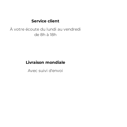
Service client
À votre écoute du lundi au vendredi
de 8h à 18h
Livraison mondiale
Avec suivi d'envoi
En savoir plus
Nous contacter
Livraison
Avis ☆
FAQ
Nous suivre
Pour découvrir nos nouveautés et
partager vos achats, abonnez-vous à
nos réseaux sociaux :