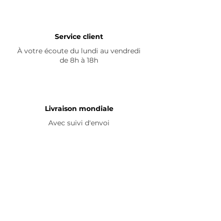
Service client
À votre écoute du lundi au vendredi
de 8h à 18h
Livraison mondiale
Avec suivi d'envoi
En savoir plus
Nous contacter
Livraison
Avis ☆
FAQ
Nous suivre
Pour découvrir nos nouveautés et
partager vos achats, abonnez-vous à
nos réseaux sociaux :