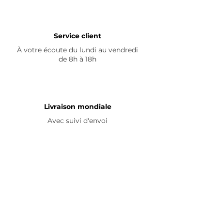
Service client
À votre écoute du lundi au vendredi
de 8h à 18h
Livraison mondiale
Avec suivi d'envoi
En savoir plus
Nous contacter
Livraison
Avis ☆
FAQ
Nous suivre
Pour découvrir nos nouveautés et
partager vos achats, abonnez-vous à
nos réseaux sociaux :